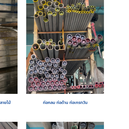
มลายไม้
ท่อกลม ท่อด้าน ท่อเกรทวัน