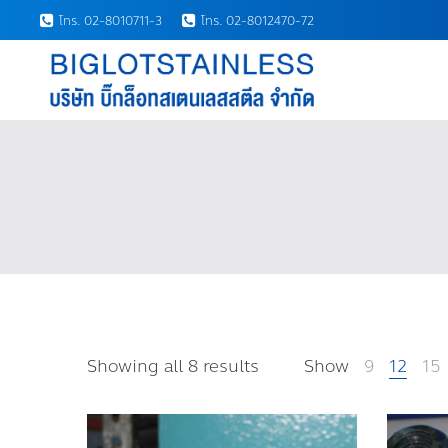
โทร. 02-8010711-3
โทร. 02-8012470-72
Showing all 8 results
Show
9
12
15