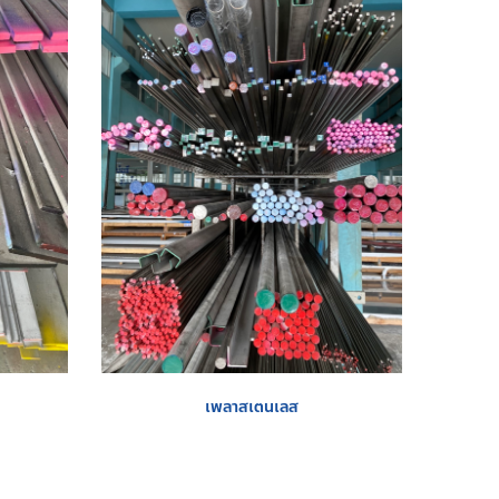
เพลาสเตนเลส