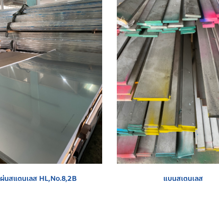
ผ่นสแตนเลส HL,No.8,2B
แบนสเตนเลส