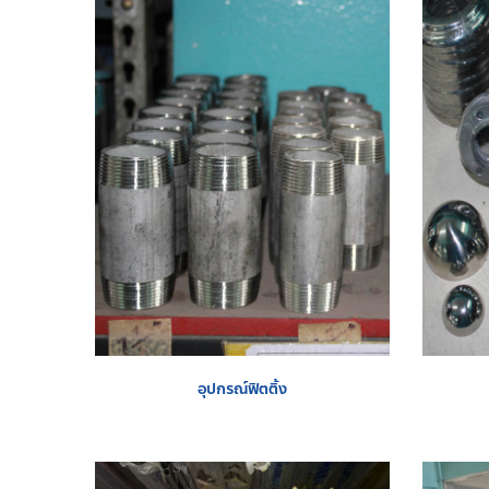
อุปกรณ์ฟิตติ้ง