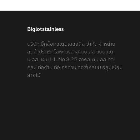
Biglotstainless
บริษัท บิ๊กล็อทสเตนเลสสตีล จำกัด จำหน่าย
สินค้าประเภทโลหะ เพลาสเตนเลส แบนสเต
นเลส แผ่น HL,No.8,2B ฉากสเตนเลส ท่อ
กลม ท่อด้าน ท่อเกรทวัน ท่อสี่เหลี่ยม อลูมิเนียม
ลายไม้