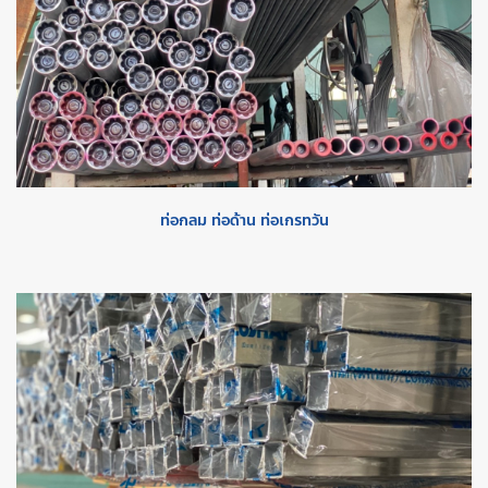
ท่อกลม ท่อด้าน ท่อเกรทวัน