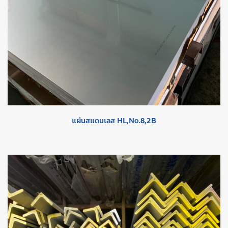
แผ่นสแตนเลส HL,No.8,2B