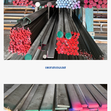
เพลาสเตนเลส