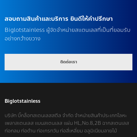
สอบถามสินค้าและบริการ ยินดีให้คำปรึกษา
Biglotstainless ผู้จัดจำหน่ายสแตนเลสที่เป็นที่ยอมรับ
อย่างกว้างขวาง
ติดต่อเรา
Biglotstainless
บริษัท บิ๊กล็อทสเตนเลสสตีล จำกัด จำหน่ายสินค้าประเภทโลหะ
เพลาสเตนเลส แบนสเตนเลส แผ่น HL,No.8,2B ฉากสเตนเลส
ท่อกลม ท่อด้าน ท่อเกรทวัน ท่อสี่เหลี่ยม อลูมิเนียมลายไม้