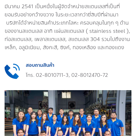
มีนาคม 2541 เป็นหนึ่งในผู้จัดจำหน่ายสแตนเลสที่เป็นที่
ยอมรับอย่างกว้างขวาง ในระยะเวลากว่ายี่สิบปีที่ผ่านมา
บริษัทได้จำหน่ายสินค้าประเภทโลหะ ครอบคลุมในทุก ๆ ด้าน
ของงานสแตนเลส อาทิ แผ่นสแตนเลส ( stainless steel ),
ท่อสแตนเลส, เพลาสแตนเลส, สแตนเลส 304 รวมไปถึงงาน
เหล็ก, อลูมิเนียม, สังกะสี, ซิงค์, ทองเหลือง และทองแดง
สอบถามสินค้า
โทร.
02-8010711-3,
02-8012470-72