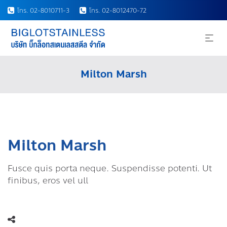
โทร. 02-8010711-3
โทร. 02-8012470-72
Milton Marsh
Milton Marsh
Fusce quis porta neque. Suspendisse potenti. Ut
finibus, eros vel ull