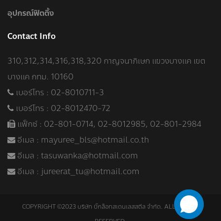
อุปกรณ์ฟิตติ้ง
Contact Info
310,312,314,316,318,320 กาญจนาภิเษก แขวงบางแค เขต
บางแค กทม. 10160
เบอร์โทร :
02-8010711-3
เบอร์โทร :
02-8012470-72
แฟ็กซ์ : 02-801-0714, 02-8012985, 02-801-2984
อีเมล :
mayuree_bls@hotmail.co.th
อีเมล :
tasuwanka@hotmail.com
อีเมล :
jureerat_tu@hotmail.com
COPYRIGHT ©2023 บริษัท บิ๊กล็อทสเตนเลสสตีล จำกัด. ALL RIGHTS