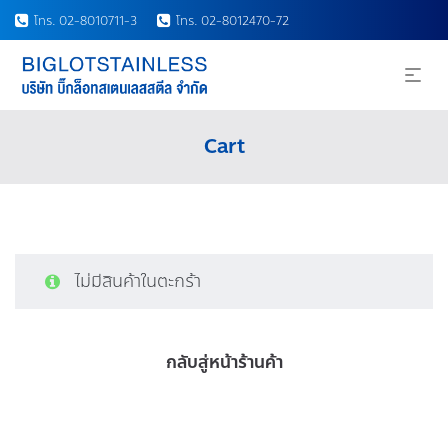
โทร. 02-8010711-3
โทร. 02-8012470-72
Cart
ไม่มีสินค้าในตะกร้า
กลับสู่หน้าร้านค้า